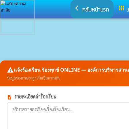
arrow_back_ios
apps
กลับหน้าแรก
เ
report_problem
แจ้งร้องเรียน ร้องทุกข์ ONLINE — องค์การบริหารส่ว
ข้อมูลของท่านจะถูกเก็บเป็นความลับ
รายละเอียดคำร้องเรียน
description