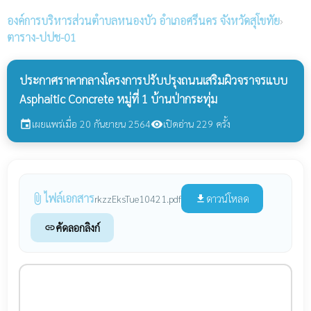
องค์การบริหารส่วนตำบลหนองบัว
อำเภอศรีนคร จังหวัดสุโขทัย
›
ตาราง-ปปช-01
ประกาศราคากลางโครงการปรับปรุงถนนเสริมผิวจราจรแบบ
Asphaitic Concrete หมู่ที่ 1 บ้านป่ากระทุ่ม
เผยแพร่เมื่อ 20 กันยายน 2564
เปิดอ่าน 229 ครั้ง
event
visibility
ไฟล์เอกสาร
attach_file
ดาวน์โหลด
rkzzEksTue10421.pdf
file_download
คัดลอกลิงก์
link