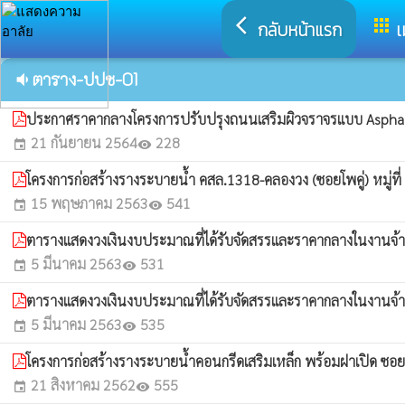
arrow_back_ios
apps
กลับหน้าแรก
เ
ตาราง-ปปช-01
volume_down
ประกาศราคากลางโครงการปรับปรุงถนนเสริมผิวจราจรแบบ Asphaitic
21 กันยายน 2564
228
event
visibility
โครงการก่อสร้างรางระบายน้ำ คสล.1318-คลองวง (ซอยโพคู่) หมู่
15 พฤษภาคม 2563
541
event
visibility
ตารางแสดงวงเงินงบประมาณที่ได้รับจัดสรรและราคากลางในงานจ้า
5 มีนาคม 2563
531
event
visibility
ตารางแสดงวงเงินงบประมาณที่ได้รับจัดสรรและราคากลางในงานจ้า
5 มีนาคม 2563
535
event
visibility
โครงการก่อสร้างรางระบายน้ำคอนกรีดเสริมเหล็ก พร้อมฝาเปิด ซอย
21 สิงหาคม 2562
555
event
visibility