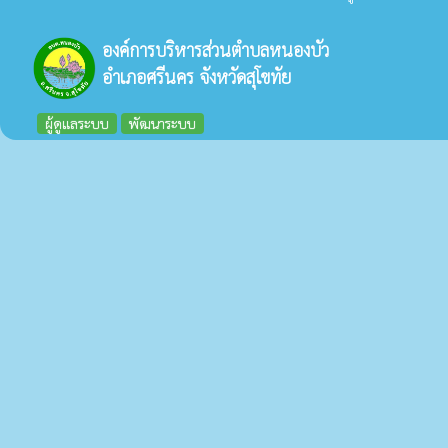
องค์การบริหารส่วนตำบลหนองบัว
อำเภอศรีนคร จังหวัดสุโขทัย
ผู้ดูแลระบบ
พัฒนาระบบ