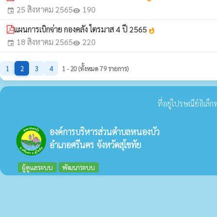
25 สิงหาคม 2565
190
event
visibility
แผนการเบิกจ่าย กองคลัง ไตรมาส 4 ปี 2565
whatshot
18 สิงหาคม 2565
220
event
visibility
1
2
3
4
1 - 20 (ทั้งหมด 79 รายการ)
ที่อยู่ไปรษณีย์อิเล
องค์การบริหารส่วนตำบลหนองบัว
อำเภอศรีนคร จังหวัดสุโขทัย
ผู้ดูแลระบบ
พัฒนาระบบ