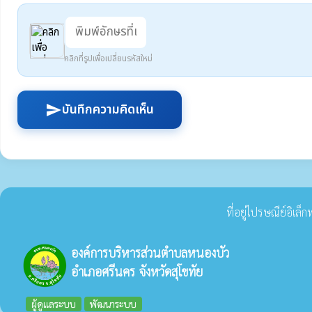
คลิกที่รูปเพื่อเปลี่ยนรหัสใหม่
บันทึกความคิดเห็น
send
ที่อยู่ไปรษณีย์อิเล
องค์การบริหารส่วนตำบลหนองบัว
อำเภอศรีนคร จังหวัดสุโขทัย
ผู้ดูแลระบบ
พัฒนาระบบ