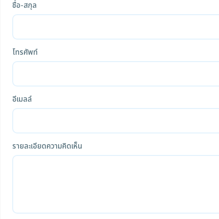
ชื่อ-สกุล
โทรศัพท์
อีเมลล์
รายละเอียดความคิดเห็น