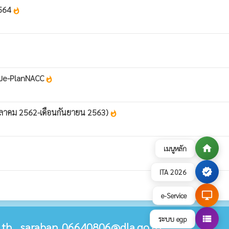
2564
whatshot
บบe-PlanNACC
whatshot
ุลาคม 2562-เดือนกันยายน 2563)
whatshot
home
เมนูหลัก
verified
ITA 2026
desktop_windows
e-Service
view_list
ระบบ egp
th , saraban_06640806@dla.go.th