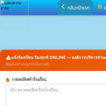
arrow_back_ios
apps
กลับหน้าแรก
เ
report_problem
แจ้งร้องเรียน ร้องทุกข์ ONLINE — องค์การบริหารส่ว
ข้อมูลของท่านจะถูกเก็บเป็นความลับ
รายละเอียดคำร้องเรียน
description