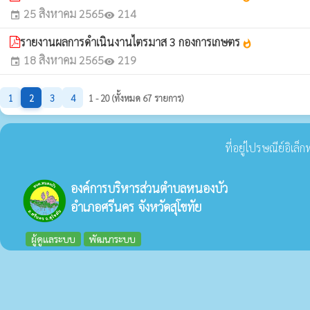
25 สิงหาคม 2565
214
event
visibility
รายงานผลการดำเนินงานไตรมาส 3 กองการเกษตร
whatshot
18 สิงหาคม 2565
219
event
visibility
1
2
3
4
1 - 20 (ทั้งหมด 67 รายการ)
ที่อยู่ไปรษณีย์อิเล
องค์การบริหารส่วนตำบลหนองบัว
อำเภอศรีนคร จังหวัดสุโขทัย
ผู้ดูแลระบบ
พัฒนาระบบ