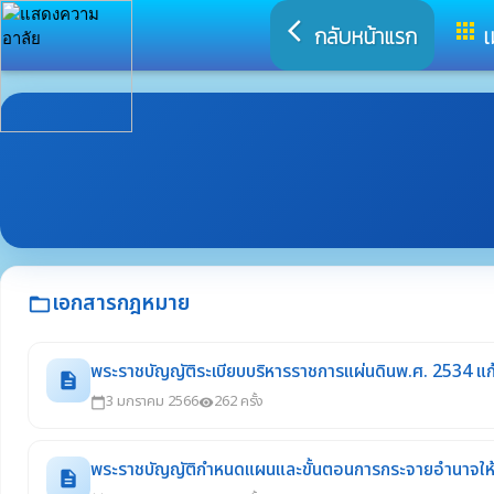
arrow_back_ios
apps
กลับหน้าแรก
เ
เอกสารกฎหมาย
folder_open
พระราชบัญญัติระเบียบบริหารราชการแผ่นดินพ.ศ. 2534 แก้ไขเ
description
3 มกราคม 2566
262 ครั้ง
calendar_today
visibility
พระราชบัญญัติกําหนดแผนและขั้นตอนการกระจายอํานาจให้
description